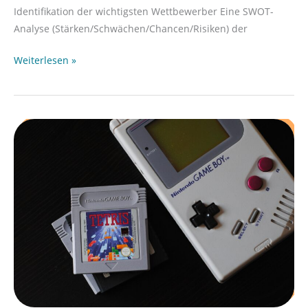
Identifikation der wichtigsten Wettbewerber Eine SWOT-
Analyse (Stärken/Schwächen/Chancen/Risiken) der
Weiterlesen »
Ein
Computerspiel-
Klassiker
als
Browsergame!