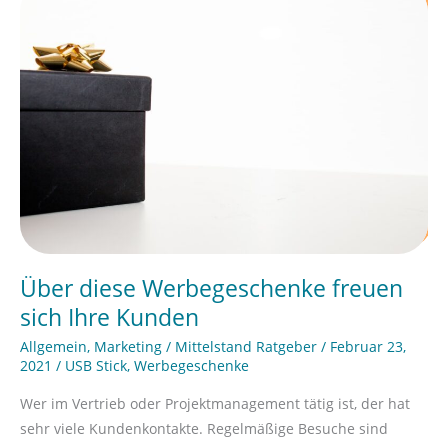
diese
Werbegeschenke
freuen
sich
Ihre
Kunden
Über diese Werbegeschenke freuen
sich Ihre Kunden
Allgemein
,
Marketing
/
Mittelstand Ratgeber
/
Februar 23,
2021
/
USB Stick
,
Werbegeschenke
Wer im Vertrieb oder Projektmanagement tätig ist, der hat
sehr viele Kundenkontakte. Regelmäßige Besuche sind