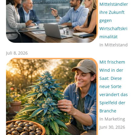
Mittelständler
ihre Zukunft
gegen
Wirtschaftskri
minalität
In Mittelstand
Juli 8, 2026
Mit frischem
Wind in der
Saat: Diese
neue Sorte
verändert das
Spielfeld der
Branche
In Marketing
Juni 30, 2026