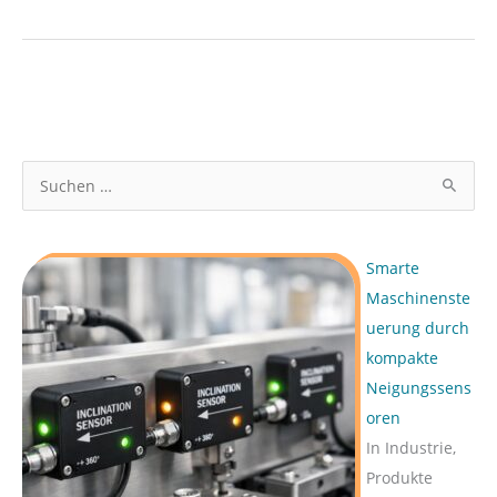
S
u
c
Smarte
h
Maschinenste
e
uerung durch
n
kompakte
n
Neigungssens
a
oren
c
In Industrie,
h
Produkte
: