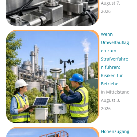
August 7,
2026
Wenn
Umweltauflag
en zum
Strafverfahre
n führen:
Risiken für
Betriebe
In Mittelstand
August 3,
2026
Höhenzugang