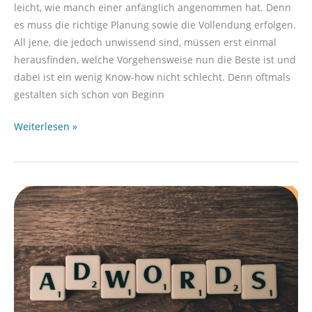
leicht, wie manch einer anfänglich angenommen hat. Denn
es muss die richtige Planung sowie die Vollendung erfolgen.
All jene, die jedoch unwissend sind, müssen erst einmal
herausfinden, welche Vorgehensweise nun die Beste ist und
dabei ist ein wenig Know-how nicht schlecht. Denn oftmals
gestalten sich schon von Beginn
Weiterlesen »
Gezielt
werben
mit
Google
Adwords