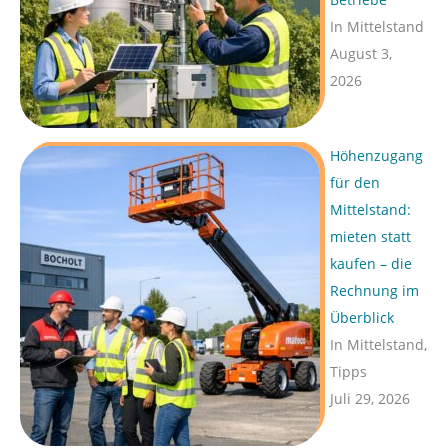
h
In Mittelstand
:
August 3,
2026
Höhenzugang
für den
Mittelstand:
mieten statt
kaufen – die
Rechnung im
Überblick
In Mittelstand,
Tipps
Juli 29, 2026