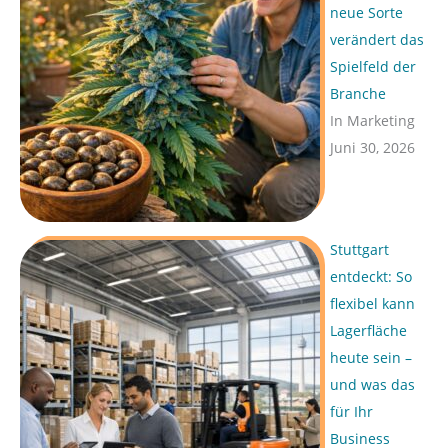
neue Sorte
verändert das
Spielfeld der
Branche
In Marketing
Juni 30, 2026
Stuttgart
entdeckt: So
flexibel kann
Lagerfläche
heute sein –
und was das
für Ihr
Business