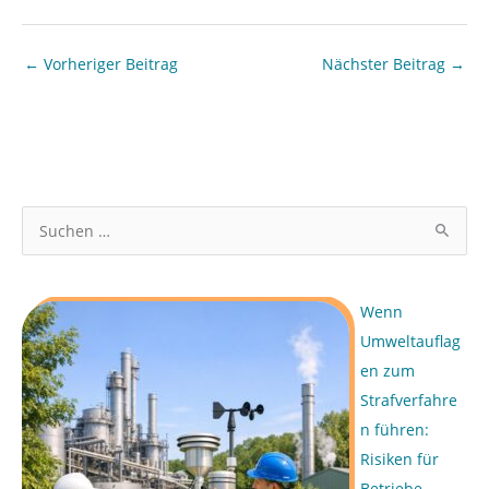
←
Vorheriger Beitrag
Nächster Beitrag
→
S
u
c
Wenn
h
Umweltauflag
e
en zum
n
Strafverfahre
n
n führen:
a
Risiken für
c
Betriebe