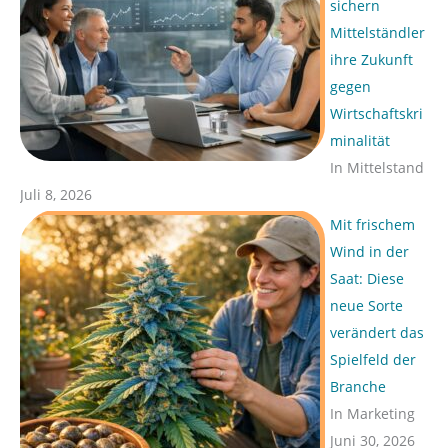
sichern
Mittelständler
ihre Zukunft
gegen
Wirtschaftskri
minalität
In Mittelstand
Juli 8, 2026
Mit frischem
Wind in der
Saat: Diese
neue Sorte
verändert das
Spielfeld der
Branche
In Marketing
Juni 30, 2026