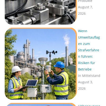
Produkte
:
August 7,
2026
Wenn
Umweltauflag
en zum
Strafverfahre
n führen:
Risiken für
Betriebe
In Mittelstand
August 3,
2026