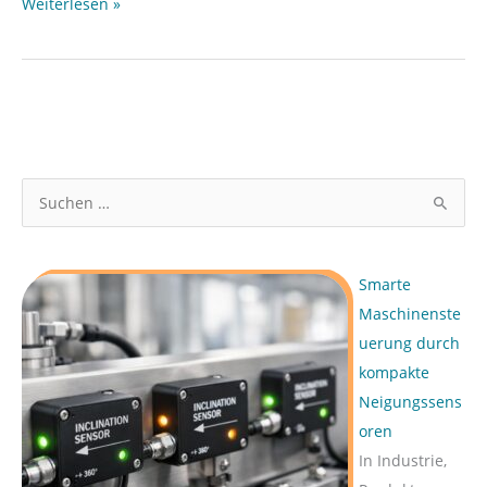
Weiterlesen »
S
u
c
Smarte
h
Maschinenste
e
uerung durch
n
kompakte
n
Neigungssens
a
oren
c
In Industrie,
h