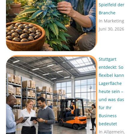
Spielfeld der
Branche
In Marketing
Juni 30, 2026
Stuttgart
entdeckt: So
flexibel kann
Lagerfläche
heute sein –
und was das
für Ihr
Business
bedeutet
In Allgemein,