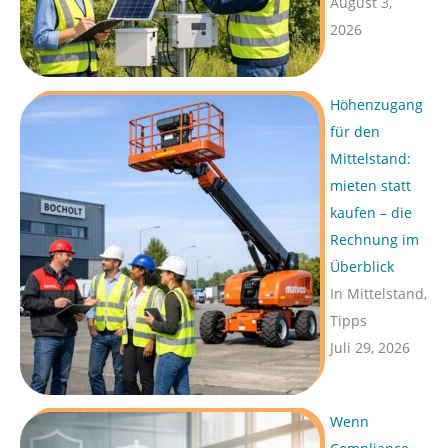
August 3,
2026
Höhenzugang
für den
Mittelstand:
mieten statt
kaufen – die
Rechnung im
Überblick
In Mittelstand,
Tipps
Juli 29, 2026
Wenn