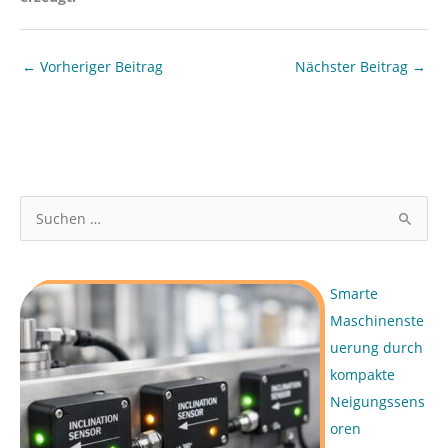
←
Vorheriger Beitrag
Nächster Beitrag
→
S
u
c
Smarte
h
Maschinenste
e
uerung durch
n
kompakte
n
Neigungssens
a
oren
c