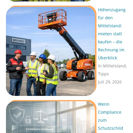
Höhenzugang
für den
Mittelstand:
mieten statt
kaufen – die
Rechnung im
Überblick
In Mittelstand,
Tipps
Juli 29, 2026
Wenn
Compliance
zum
Schutzschild