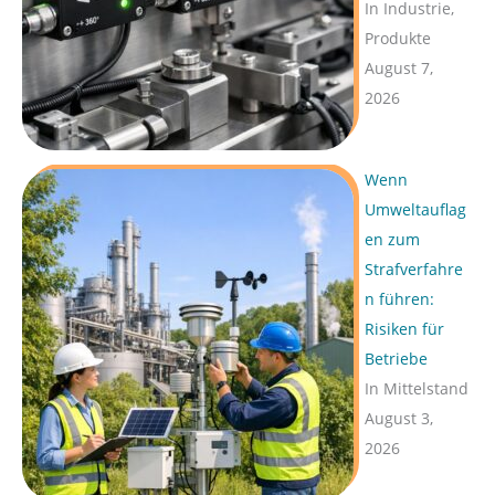
In Industrie,
h
Produkte
:
August 7,
2026
Wenn
Umweltauflag
en zum
Strafverfahre
n führen:
Risiken für
Betriebe
In Mittelstand
August 3,
2026