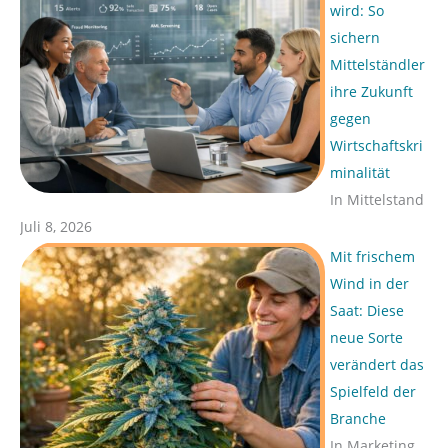
wird: So
sichern
Mittelständler
ihre Zukunft
gegen
Wirtschaftskri
minalität
In Mittelstand
Juli 8, 2026
Mit frischem
Wind in der
Saat: Diese
neue Sorte
verändert das
Spielfeld der
Branche
In Marketing