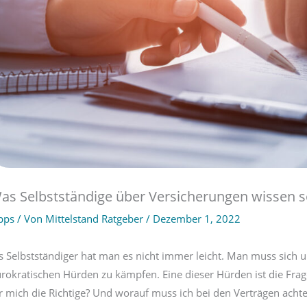
as Selbstständige über Versicherungen wissen s
pps
/ Von
Mittelstand Ratgeber
/
Dezember 1, 2022
s Selbstständiger hat man es nicht immer leicht. Man muss sich 
rokratischen Hürden zu kämpfen. Eine dieser Hürden ist die Frage
r mich die Richtige? Und worauf muss ich bei den Verträgen achte