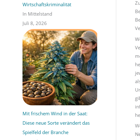
Zu
Wirtschaftskriminalität
Be
In Mittelstand
Be
Juli 8, 2026
Ve
We
Ve
me
he
je
al
Un
gi
in
Mit frischem Wind in der Saat:
he
Diese neue Sorte verändert das
We
Spielfeld der Branche
Ne